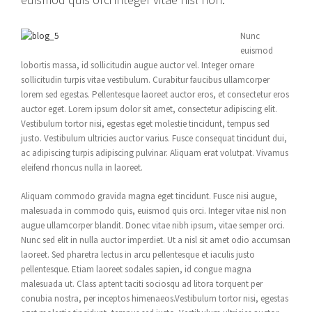
Nunc
euismod
lobortis massa, id sollicitudin augue auctor vel. Integer ornare
sollicitudin turpis vitae vestibulum. Curabitur faucibus ullamcorper
lorem sed egestas. Pellentesque laoreet auctor eros, et consectetur eros
auctor eget. Lorem ipsum dolor sit amet, consectetur adipiscing elit.
Vestibulum tortor nisi, egestas eget molestie tincidunt, tempus sed
justo. Vestibulum ultricies auctor varius. Fusce consequat tincidunt dui,
ac adipiscing turpis adipiscing pulvinar. Aliquam erat volutpat. Vivamus
eleifend rhoncus nulla in laoreet.
Aliquam commodo gravida magna eget tincidunt. Fusce nisi augue,
malesuada in commodo quis, euismod quis orci. Integer vitae nisl non
augue ullamcorper blandit. Donec vitae nibh ipsum, vitae semper orci.
Nunc sed elit in nulla auctor imperdiet. Ut a nisl sit amet odio accumsan
laoreet. Sed pharetra lectus in arcu pellentesque et iaculis justo
pellentesque. Etiam laoreet sodales sapien, id congue magna
malesuada ut. Class aptent taciti sociosqu ad litora torquent per
conubia nostra, per inceptos himenaeos.Vestibulum tortor nisi, egestas