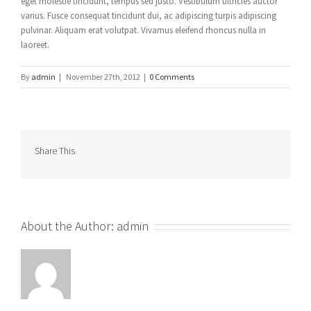
eget molestie tincidunt, tempus sed justo. Vestibulum ultricies auctor
varius. Fusce consequat tincidunt dui, ac adipiscing turpis adipiscing
pulvinar. Aliquam erat volutpat. Vivamus eleifend rhoncus nulla in
laoreet.
By
admin
|
November 27th, 2012
|
0 Comments
Share This
About the Author:
admin